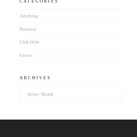
CATEGORIES
Anything
Business
CSR-DIW
Events
Archives
ARCHIVES