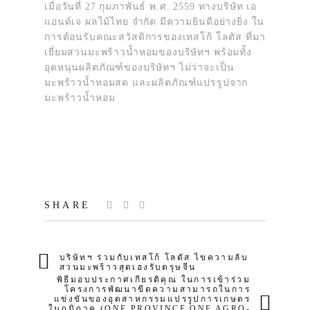
เมื่อวันที่ 27 กุมภาพันธ์ พ.ศ. 2559 ทางบริษัท เอ
แอนด์เจ ผลไม้ไทย จำกัด มีความยินดีอย่างยิ่ง ใน
การต้อนรับคณะสวัสดิการของเทสโก้ โลตัส ที่มา
เยี่ยมสวนมะพร้าวน้ำหอมของบริษัทฯ พร้อมทั้ง
อุดหนุนผลิตภัณฑ์ของบริษัทฯ ไม่ว่าจะเป็น
มะพร้าวน้ำหอมสด และผลิตภัณฑ์แปรรูปจาก
มะพร้าวน้ำหอม
SHARE
บริษัทฯ ร่วมกับเทสโก้ โลตัส ไขความลับ
สวนมะพร้าวสุดเฮงรับตรุษจีน
พิธีมอบประกาศเกียรติคุณ ในการเข้าร่วม
โครงการพัฒนาขีดความสามารถในการ
แข่งขันของอุตสาหกรรมแปรรูปการเกษตร
ในภูมิภาค (ONE PROVINCE ONE AGRO-