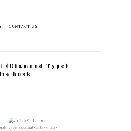
MENU
S
CONTACT US
t (Diamond Type)
ite husk
)