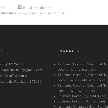
ACT
PRODUCTS
Trimmed Coconut (Diamond Ty
(0) 32 254 424
coconut with green husk
aandjthaifruit@gmail.com
Trimmed Coconut (Diamond Ty
1 Moo7 Srisurat,
coconut white with semi green
saduak, Ratchaburi 70130
Trimmed Coconut (Diamond Ty
d
coconut with white husk
Polished Coconut (Based Type)
Polished Coconut (Cone Type)
Aromatic Coconut Jelly | Stand