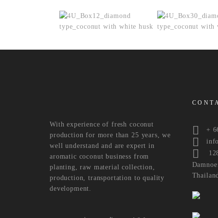
CONT
With experience of fresh coconut
+ 66 
production for more than 25 years, we
info.
well understand and are expert in
128/
aromatic coconut business from
Damnoen
planting, raw material collection,
Thailan
production, transportation to quality
development.