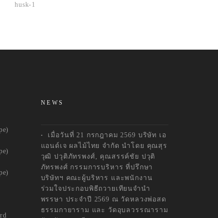
NEWS
pe)
เมื่อวันที่ 21 กรกฎาคม 2569 บริษัท เอ
แอนด์เจ ผลไม้ไทย จำกัด นำโดย คุณสุร
pe)
วุฒิ ปวุติภัทรพงศ์, คุณสรรค์ชัย ปวุติ
ภัทรพงศ์ กรรมการบริหาร ที่ปรึกษา
pe)
บริษัทฯ คณะผู้บริหาร และพนักงาน
ร่วมใจประกอบพิธีถวายเทียนจำนำ
พรรษา ประจำปี 2569 ณ วัดหลวงพ่อสด
ธรรมกายาราม และ วัดอุบลวรรณาราม
ard