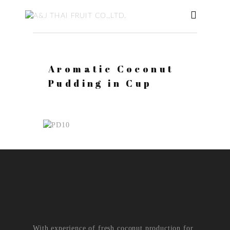
Aromatic Coconut
Pudding in Cup
With experience of fresh coconut production for