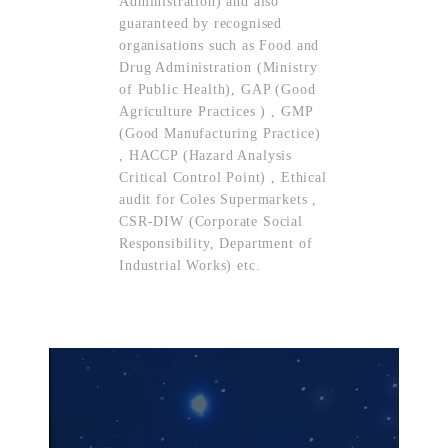
Administration) and also
guaranteed by recognised
organisations such as Food and
Drug Administration (Ministry
of Public Health), GAP (Good
Agriculture Practices ) , GMP
(Good Manufacturing Practice)
, HACCP (Hazard Analysis
Critical Control Point) , Ethical
audit for Coles Supermarkets ,
CSR-DIW (Corporate Social
Responsibility, Department of
Industrial Works) etc.