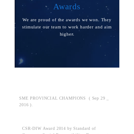
Awards
We are proud of the awards we won. They
stimulate our team to work harder and aim
higher.
SME PROVINCIAL CHAMPIONS ( Sep 29 _
2016 ).
CSR-DIW Award 2014 by Standard of