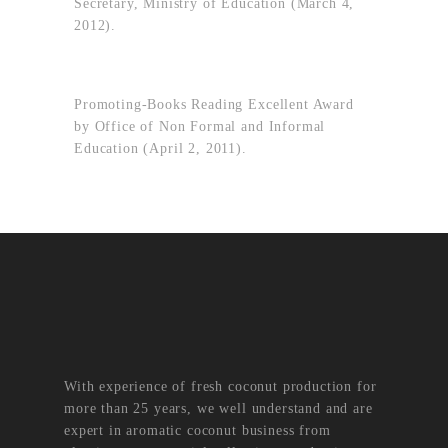
Secretary, Ministry of Education (March 4,
2012).
Promoting-Books Reading Excellent Award
by Office of Non Formal and Informal
Education (April 2, 2011).
With experience of fresh coconut production for
more than 25 years, we well understand and are
expert in aromatic coconut business from